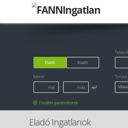
Telepü
Eladó
Kiadó
Méret
Terület
-
Válas
2
m
További paraméterek
Eladó Ingatlanok