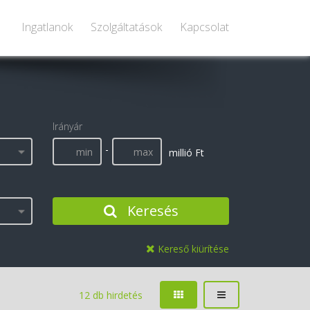
Ingatlanok
Szolgáltatások
Kapcsolat
Irányár
-
millió Ft
Keresés
Kereső kiürítése
12 db hirdetés