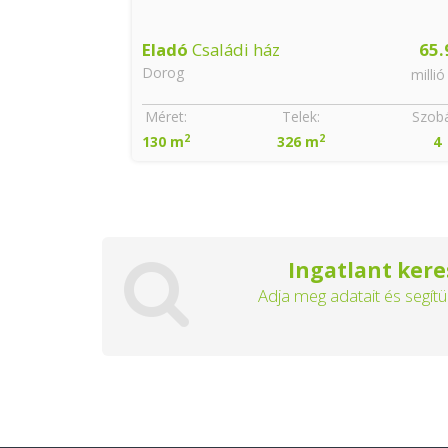
Eladó
Családi ház
65.
Dorog
millió
Méret:
Telek:
Szobá
2
2
130 m
326 m
4
Ingatlant kere
Adja meg adatait és segítü