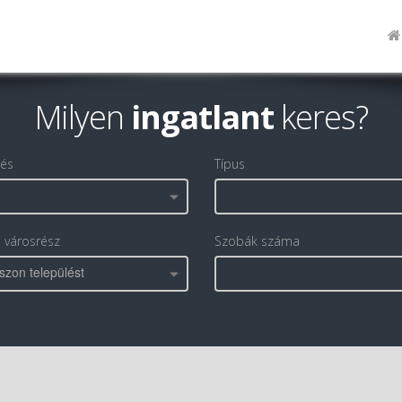
Milyen
ingatlant
keres?
lés
Típus
, városrész
Szobák száma
szon települést