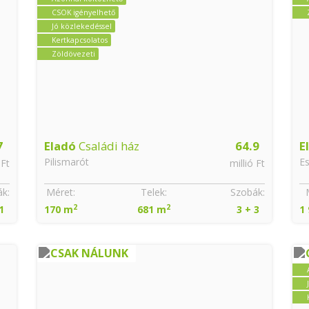
CSOK igényelhető
Jó közlekedéssel
Kertkapcsolatos
Zöldövezeti
7
Eladó
Családi ház
64.9
E
Pilismarót
E
 Ft
millió Ft
k:
Méret:
Telek:
Szobák:
2
2
1
170 m
681 m
3 + 3
1
CSAK NÁLUNK