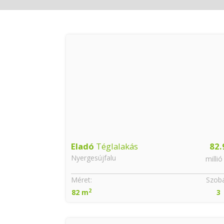
Eladó
Téglalakás
82.
Nyergesújfalu
millió
Méret:
Szobá
2
82 m
3