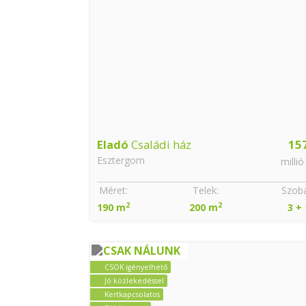
Eladó
Családi ház
15
Esztergom
millió
Méret:
Telek:
Szobá
2
2
190 m
200 m
3 + 
CSAK NÁLUNK
CSOK igényelhető
Jó közlekedéssel
Kertkapcsolatos