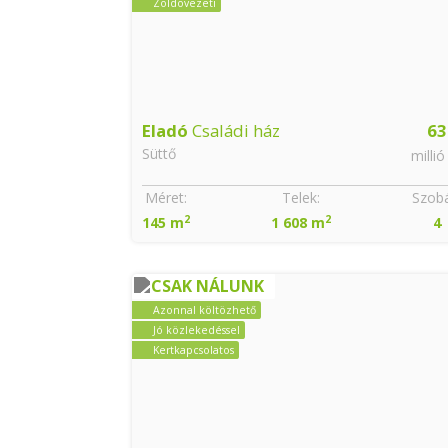
Zöldövezeti
Eladó
Családi ház
63
Süttő
millió
Méret:
Telek:
Szobá
2
2
145 m
1 608 m
4
CSAK NÁLUNK
Azonnal költözhető
Jó közlekedéssel
Kertkapcsolatos