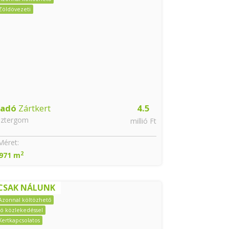
Zöldövezeti
ladó
Zártkert
4.5
sztergom
millió Ft
Méret:
2
 971 m
CSAK NÁLUNK
Azonnal költözhető
Jó közlekedéssel
Kertkapcsolatos