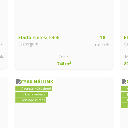
Eladó
Építési telek
18
E
Esztergom
E
 Ft
millió Ft
k:
Telek:
M
2
746 m
8
CSAK NÁLUNK
Azonnal költözhető
Jó közlekedéssel
Kertkapcsolatos