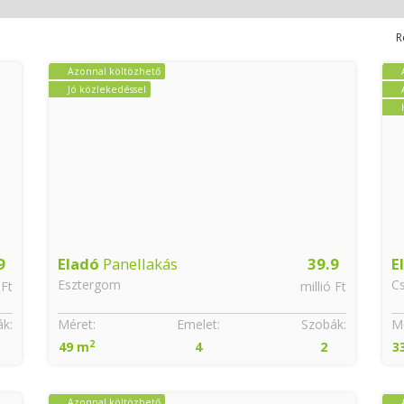
R
Azonnal költözhető
Jó közlekedéssel
9
Eladó
Panellakás
39.9
E
Esztergom
C
 Ft
millió Ft
k:
Méret:
Emelet:
Szobák:
Mé
2
49 m
4
2
3
Azonnal költözhető