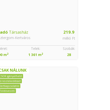
ladó
Társasház
219.9
sztergom-Kertváros
millió Ft
éret:
Telek:
Szobák:
2
2
00 m
1 361 m
28
CSAK NÁLUNK
CSOK igényelhető
Jó közlekedéssel
Kertkapcsolatos
Zöldövezeti