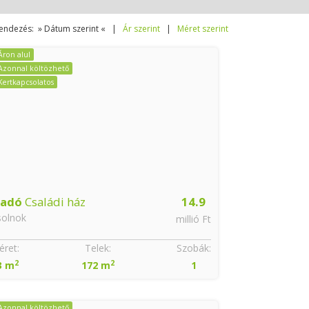
endezés: » Dátum szerint « |
Ár szerint
|
Méret szerint
Áron alul
Azonnal költözhető
Kertkapcsolatos
ladó
Családi ház
14.9
solnok
millió Ft
ret:
Telek:
Szobák:
2
2
3 m
172 m
1
Azonnal költözhető