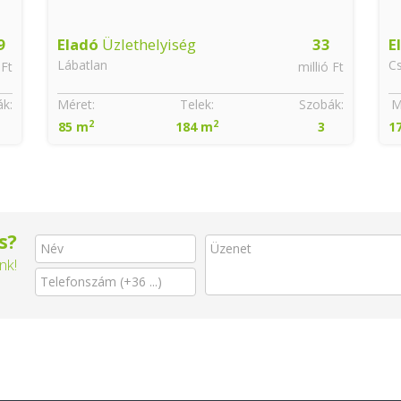
9
Eladó
Üzlethelyiség
33
E
Lábatlan
C
 Ft
millió Ft
k:
Méret:
Telek:
Szobák:
M
2
2
85 m
184 m
3
1
s?
nk!