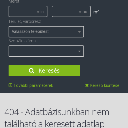
Méret
-
2
m
Terület, városrész
Válasszon települést
Szobák száma
Keresés
További paraméterek
Kereső kiürítése
404 - Adatbázisunkban nem
található a keresett adatlap