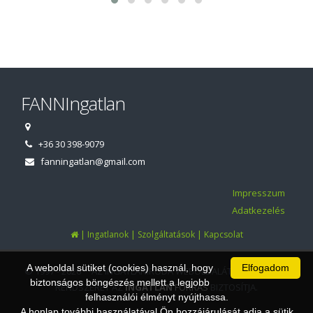
FANNIngatlan
+36 30 398-9079
fanningatlan@gmail.com
Impresszum
Adatkezelés
|
|
|
Ingatlanok
Szolgáltatások
Kapcsolat
A weboldal sütiket (cookies) használ, hogy
Elfogadom
© 1997 - 2026 AZ INGATLANIRODA WEBOLDALÁT ÉS ÜGYVITELI
biztonságos böngészés mellett a legjobb
RENDSZERÉT AZ
INGATLAN
FORRÁS
BIZTOSÍTJA.
felhasználói élményt nyújthassa.
A honlap további használatával Ön hozzájárulását adja a sütik