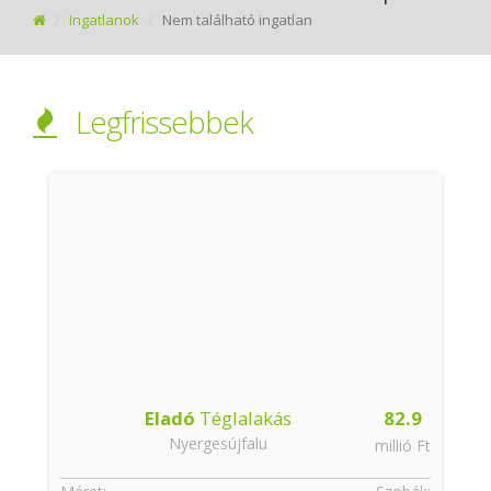
Ingatlanok
Nem található ingatlan
Legfrissebbek
Eladó
Téglalakás
82.9
Nyergesújfalu
t
millió Ft