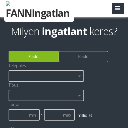
Milyen
ingatlant
keres?
Eladó
Kiadó
Település
Típus
Irányár
-
millió Ft