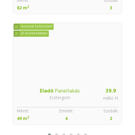
:
Méret:
Szobák:
2
82 m
3
Azonnal költözhető
Jó közlekedéssel
Eladó
Panellakás
39.9
Esztergom
t
millió Ft
:
Méret:
Emelet:
Szobák:
2
49 m
4
2