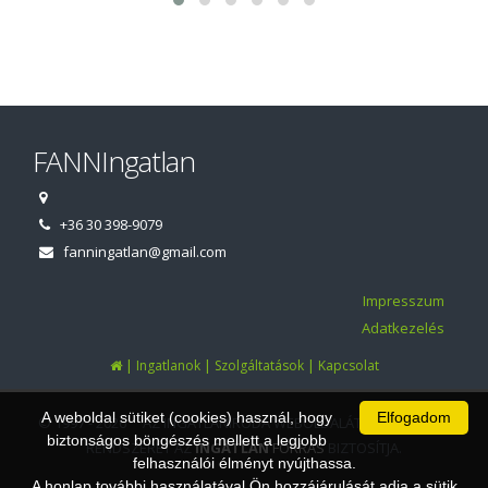
FANNIngatlan
+36 30 398-9079
fanningatlan@gmail.com
Impresszum
Adatkezelés
|
|
|
Ingatlanok
Szolgáltatások
Kapcsolat
A weboldal sütiket (cookies) használ, hogy
Elfogadom
© 1997 - 2026 AZ INGATLANIRODA WEBOLDALÁT ÉS ÜGYVITELI
biztonságos böngészés mellett a legjobb
RENDSZERÉT AZ
INGATLAN
FORRÁS
BIZTOSÍTJA.
felhasználói élményt nyújthassa.
A honlap további használatával Ön hozzájárulását adja a sütik