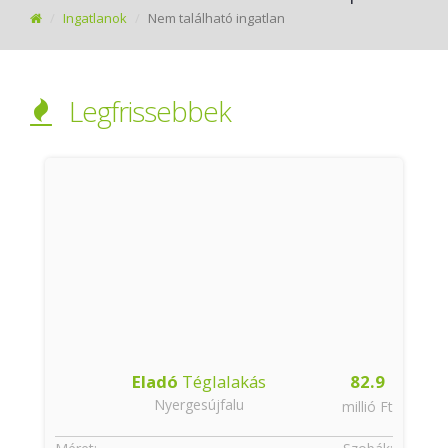
Ingatlanok
Nem található ingatlan
Legfrissebbek
Eladó
Téglalakás
82.9
Nyergesújfalu
t
millió Ft