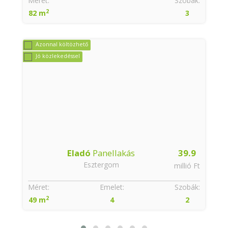
:
Méret:
Szobák:
2
82 m
3
Azonnal költözhető
Jó közlekedéssel
Eladó
Panellakás
39.9
Esztergom
t
millió Ft
:
Méret:
Emelet:
Szobák:
2
49 m
4
2