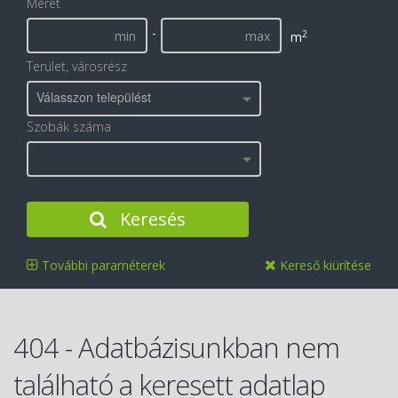
Méret
-
2
m
Terület, városrész
Válasszon települést
Szobák száma
Keresés
További paraméterek
Kereső kiürítése
404 - Adatbázisunkban nem
található a keresett adatlap