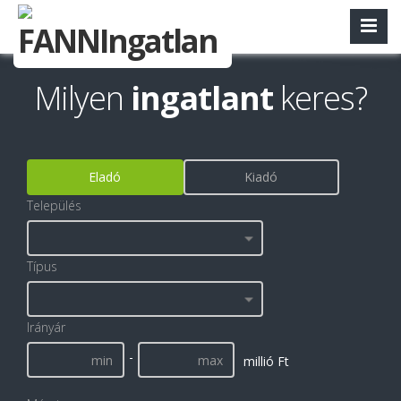
Milyen
ingatlant
keres?
Eladó
Kiadó
Település
Típus
Irányár
-
millió Ft